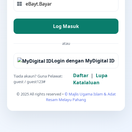
Log Masuk
atau
Login dengan MyDigital ID
Daftar
|
Lupa
Tiada akaun? Guna Pelawat:
guest
/
guest123#
Katalaluan
© 2025 All rights reserved •
© Majlis Ugama Islam & Adat
Resam Melayu Pahang